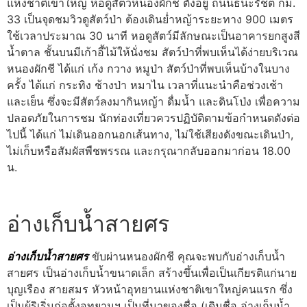
แห่งชาติเขาใหญ่ หอดูสัตว์หนองผักชี ตั้งอยู่ ถนนธนะรัชต์ กม.
33 เป็นจุดชมวิวดูสัตว์ป่า ต้องเดินย่ำหญ้าระยะทาง 900 เมตร
ใช้เวลาประมาณ 30 นาที หอดูสัตว์มีลักษณะเป็นอาคารยกสูงสี
น้ำตาล ชั้นบนมีเก้าอี้ไม้ให้นั่งชม สัตว์ป่าที่พบเห็นได้ง่ายบริเวณ
หนองผักชี ได้แก่ เก้ง กวาง หมูป่า สัตว์ป่าที่พบเห็นบ้างในบาง
ครั้ง ได้แก่ กระทิง ช้างป่า หมาไน เวลาที่แนะนำคือช่วงเช้า
และเย็น ซึ่งจะมีสัตว์ลงมากินหญ้า ดื่มน้ำ และดินโป่ง เพื่อความ
ปลอดภัยในการชม นักท่องเที่ยวควรปฏิบัติตามข้อกำหนดดังต่อ
ไปนี้ ได้แก่ ไม่เดินออกนอกเส้นทาง, ไม่ใช้เสียงดังขณะเดินป่า,
ไม่เก็บหรือสัมผัสพืชพรรณ และกรุณากลับออกมาก่อน 18.00
น.
อ่างเก็บน้ำสายศร
อ่างเก็บน้ำสายศร
ขับผ่านหนองผักชี คุณจะพบกับอ่างเก็บน้ำ
สายศร เป็นอ่างเก็บน้ำขนาดเล็ก สร้างขึ้นเพื่อเป็นเกียรติแก่นาย
บุญเรือง สายสมร หัวหน้าอุทยานแห่งชาติเขาใหญ่คนแรก ซึ่ง
เป็นผู้ริเริ่มก่อตั้งอุทยานฯ เป็นที่มาของชื่อ (เดิมชื่อ อ่างเก็บน้ำ