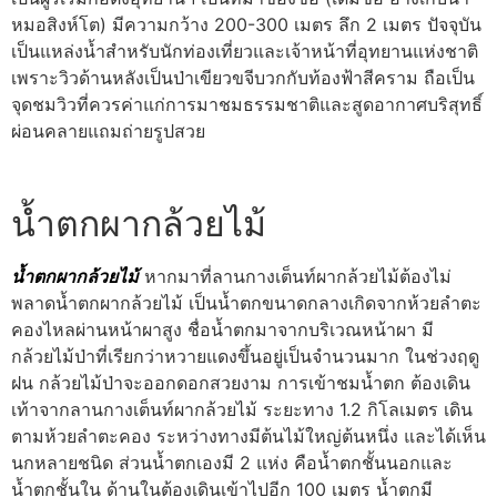
หมอสิงห์โต) มีความกว้าง 200-300 เมตร ลึก 2 เมตร ปัจจุบัน
เป็นแหล่งน้ำสำหรับนักท่องเที่ยวและเจ้าหน้าที่อุทยานแห่งชาติ
เพราะวิวด้านหลังเป็นป่าเขียวขจีบวกกับท้องฟ้าสีคราม ถือเป็น
จุดชมวิวที่ควรค่าแก่การมาชมธรรมชาติและสูดอากาศบริสุทธิ์
ผ่อนคลายแถมถ่ายรูปสวย
น้ำตกผากล้วยไม้
น้ำตกผากล้วยไม้
หากมาที่ลานกางเต็นท์ผากล้วยไม้ต้องไม่
พลาดน้ำตกผากล้วยไม้ เป็นน้ำตกขนาดกลางเกิดจากห้วยลำตะ
คองไหลผ่านหน้าผาสูง ชื่อน้ำตกมาจากบริเวณหน้าผา มี
กล้วยไม้ป่าที่เรียกว่าหวายแดงขึ้นอยู่เป็นจำนวนมาก ในช่วงฤดู
ฝน กล้วยไม้ป่าจะออกดอกสวยงาม การเข้าชมน้ำตก ต้องเดิน
เท้าจากลานกางเต็นท์ผากล้วยไม้ ระยะทาง 1.2 กิโลเมตร เดิน
ตามห้วยลำตะคอง ระหว่างทางมีต้นไม้ใหญ่ต้นหนึ่ง และได้เห็น
นกหลายชนิด ส่วนน้ำตกเองมี 2 แห่ง คือน้ำตกชั้นนอกและ
น้ำตกชั้นใน ด้านในต้องเดินเข้าไปอีก 100 เมตร น้ำตกมี