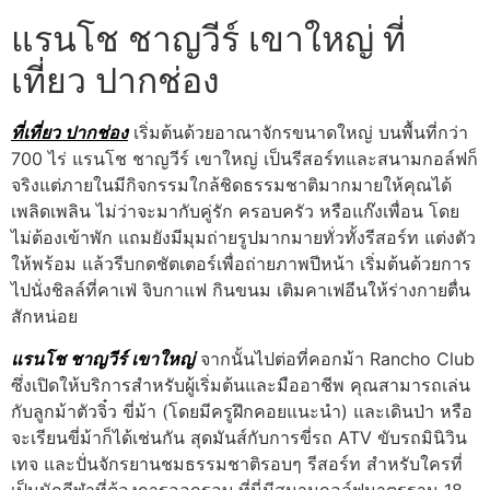
แรนโช ชาญวีร์ เขาใหญ่ ที่
เที่ยว ปากช่อง
ที่เที่ยว ปากช่อง
เริ่มต้นด้วยอาณาจักรขนาดใหญ่ บนพื้นที่กว่า
700 ไร่ แรนโช ชาญวีร์ เขาใหญ่ เป็นรีสอร์ทและสนามกอล์ฟก็
จริงแต่ภายในมีกิจกรรมใกล้ชิดธรรมชาติมากมายให้คุณได้
เพลิดเพลิน ไม่ว่าจะมากับคู่รัก ครอบครัว หรือแก๊งเพื่อน โดย
ไม่ต้องเข้าพัก แถมยังมีมุมถ่ายรูปมากมายทั่วทั้งรีสอร์ท แต่งตัว
ให้พร้อม แล้วรีบกดชัตเตอร์เพื่อถ่ายภาพปีหน้า เริ่มต้นด้วยการ
ไปนั่งชิลล์ที่คาเฟ่ จิบกาแฟ กินขนม เติมคาเฟอีนให้ร่างกายตื่น
สักหน่อย
แรนโช ชาญวีร์ เขาใหญ่
จากนั้นไปต่อที่คอกม้า Rancho Club
ซึ่งเปิดให้บริการสำหรับผู้เริ่มต้นและมืออาชีพ คุณสามารถเล่น
กับลูกม้าตัวจิ๋ว ขี่ม้า (โดยมีครูฝึกคอยแนะนำ) และเดินป่า หรือ
จะเรียนขี่ม้าก็ได้เช่นกัน สุดมันส์กับการขี่รถ ATV ขับรถมินิวิน
เทจ และปั่นจักรยานชมธรรมชาติรอบๆ รีสอร์ท สำหรับใครที่
เป็นนักกีฬาที่ต้องการออกรอบ ที่นี่มีสนามกอล์ฟมาตรฐาน 18