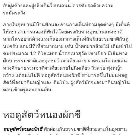
กับฝูงช้างและฝูงลิงเดินวิ่งบนถนน ควรขับรถด้วยความ
ระมัดระวัง
ภายในอุทยานมีบ้านพักและลานกางเต็นท์ตามจุดต่างๆ มีเต็นท์
ให้เช่า สามารถจองที่พักได้โดยตรงกับทางอุทยานแห่งชาติ
หากใครอยากค้างแรมก็ลองมากางเต็นท์สัมผัสธรรมชาติกันดู
นะครับ แถมมีที่เที่ยวมากมาย เช่น น้ำตกผากล้วยไม้ เดินเข้าไป
ชมประมาณ 1.2 กิโลเมตร น้ำตกเหวสุวัต เขาเขียว มีเส้นทาง
ศึกษาธรรมชาติและจุดชมวิวผาเดียวดาย ผาตรอมใจ เลยเส้น
ทางศึกษาธรรมชาติผาเดียวดายไปนิดเดียว วิวสวย ทุ่งหญ้า
กว้าง แต่ถนนไม่ดี หอดูสัตว์หนองผักชี สามารถขึ้นไปบนหอดู
สัตว์ที่ลงมากินหญ้าและ ดินโป่ง. ฝูงสัตว์มักจะลงมากินหญ้าใน
ตอนเช้าตรู่และตอนเย็น
หอดูสัตว์หนองผักชี
หอดูสัตว์หนองผักชี
พักผ่อนกับธรรมชาติที่สวยงามในอุทยาน