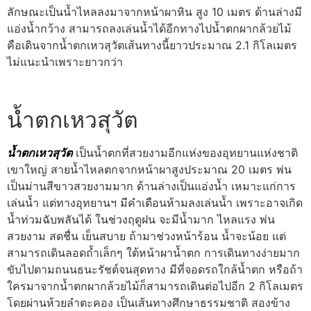
ลักษณะเป็นน้ำไหลลงมาจากหน้าผาหิน สูง 10 เมตร ด้านล่างมี
แอ่งน้ำกว้าง สามารถลงเล่นน้ำได้อีกทางไปน้ำตกผากล้วยไม้
คือเดินจากน้ำตกเหวสุวัตเส้นทางนี้ยาวประมาณ 2.1 กิโลเมตร
ไม่แนะนำเพราะยาวกว่า
น้ำตกเหวสุวัต
น้ำตกเหวสุวัต
เป็นน้ำตกที่สวยงามอีกแห่งของอุทยานแห่งชาติ
เขาใหญ่ สายน้ำไหลตกจากหน้าผาสูงประมาณ 20 เมตร พ่น
เป็นม่านสีขาวสวยงามมาก ด้านล่างเป็นแอ่งน้ำ เหมาะแก่การ
เล่นน้ำ แต่ทางอุทยานฯ มีคำเตือนห้ามลงเล่นน้ำ เพราะอาจเกิด
น้ำท่วมฉับพลันได้ ในช่วงฤดูฝน จะมีน้ำมาก ไหลแรง พ่น
สวยงาม สดชื่น เย็นสบาย ถ้ามาช่วงหน้าร้อน น้ำจะน้อย แต่
สามารถเดินลอดถ้ำเล็กๆ ใต้หน้าผาน้ำตก การเดินทางง่ายมาก
ขับไปตามถนนธนะรัชต์จนสุดทาง มีที่จอดรถใกล้น้ำตก หรือถ้า
ใครมาจากน้ำตกผากล้วยไม้ก็สามารถเดินต่อไปอีก 2 กิโลเมตร
โดยผ่านห้วยลำตะคอง เป็นเส้นทางศึกษาธรรมชาติ สองข้าง